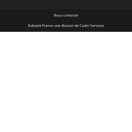
Nous contacter
Kubotek France une division de
Cadm Services